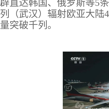
辟直达韩国、俄罗斯等5
列（武汉）辐射欧亚大陆
量突破千列。